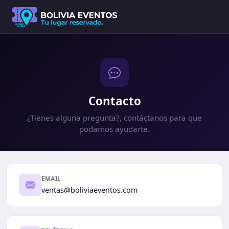
Contacto
¿Tienes alguna pregunta?, contáctanos para que
podamos ayudarte.
EMAIL
ventas@boliviaeventos.com